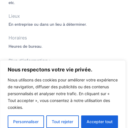
etc.
Lieux
En entreprise ou dans un lieu à déterminer.
Horaires
Heures de bureau.
Plus d'information :
Contactez-nous !
Nous respectons votre vie privée.
Nous utilisons des cookies pour améliorer votre expérience
de navigation, diffuser des publicités ou des contenus
personnalisés et analyser notre trafic. En cliquant sur «
Tout accepter », vous consentez à notre utilisation des
cookies.
Accueil
Vie privée & cookies
Conditions générales
Contact
Personnaliser
Tout rejeter
Accepter tout
Tous droits réservés